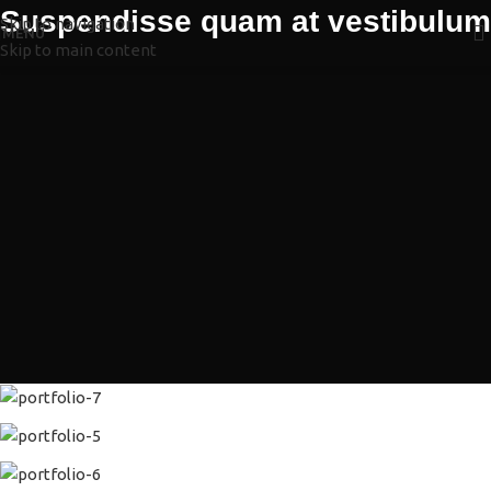
Suspendisse quam at vestibulum
Skip to navigation
MENÚ
Skip to main content