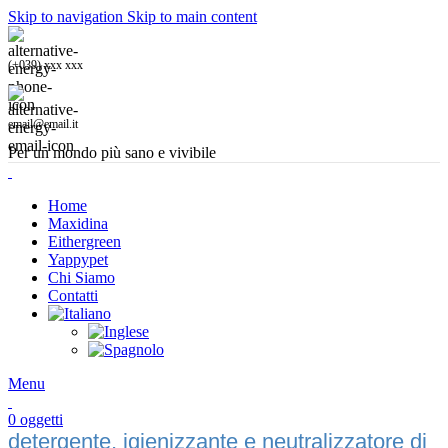
Skip to navigation
Skip to main content
(+039) xxx xxx
email@email.it
Per un mondo più sano e vivibile
Home
Maxidina
Eithergreen
Yappypet
Chi Siamo
Contatti
Menu
0
oggetti
detergente, igienizzante e neutralizzatore di