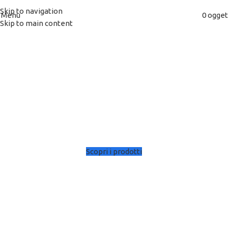
Skip to navigation
Menu
0
ogget
Skip to main content
Maxidina rende l’abbattimento dei cattivi
odori definitivo e stabile nel tempo
eliminandone la causa ed agendo laddove i
normali detergenti e i disinfettanti non
arrivano.
Scopri i prodotti